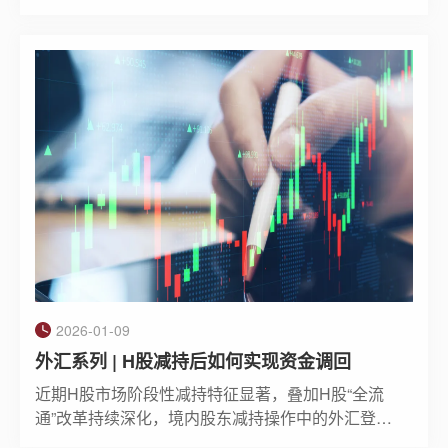
贸易和工业部部长扎夫鲁分别代表中方和东盟方，
在马来西亚吉隆坡签署中国一东盟自贸区3.0版升级
议定书。3.0版的签署标志着双方合作从传统贸易投
资领域拓展到数字、绿色、供应链等新兴领域，推
动区域经济一体化向更高层次发展。
2026-01-09
外汇系列 | H股减持后如何实现资金调回
近期H股市场阶段性减持特征显著，叠加H股“全流
通”改革持续深化，境内股东减持操作中的外汇登记
环节成为合规焦点。不少上市公司股东在操作中常