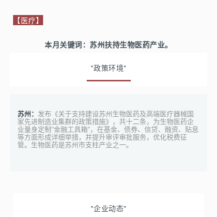
储芯片产品，将重点用于新型存储产品的持续研发。
美国密歇根州合作建立电池工厂，为福特电动车型提供磷
酸铁锂电池，投资将达数十亿美元。
获近亿元人民币A+轮融资，将主要用
中科昊芯（北京）：
【医疗】
于芯片的生产备货、持续研发的投入。
亿咖通科技：
在美国纽约纳斯达克证券交易上市，是一家
为汽车网联化、自动化及电动化出行的提供核心软硬件解
本月关键词：
苏州扶持生物医药产业。
完成千万元Pre-A轮融资，将用于车
摩芯半导体（无锡）：
决方案的公司，由沈子瑜和李书福联合创立。
规芯片的研发推进。
*政策环境*
赛目科技：
拟香港H股IPO上市，已在中国证监会递交申
请，是一家智能网联驾驶测试与评价服务商。
苏州：
发布《关于支持建设苏州生物医药及高端医疗器械国
家先进制造业集群的政策措施》，共十二条，为生物医药企
业量身定制“金融工具箱”，在基金、债券、信贷、融资、贴息
等方面形成详细举措，并提升审评审批服务，优化税费征
管。生物医药是苏州市支柱产业之一。
*企业动态*