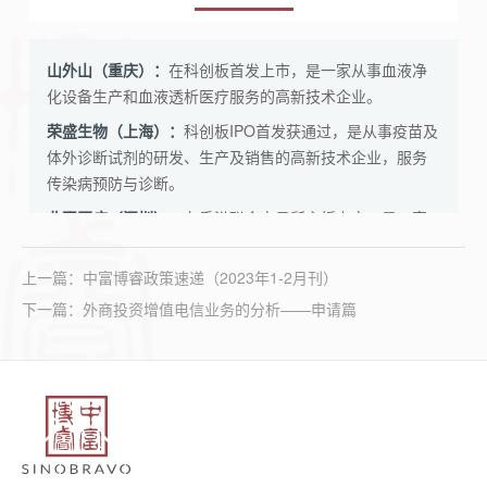
山外山（重庆
）：
在科创板首发上市，是一家从事血液净
化设备生产和血液透析医疗服务的高新技术企业。
科创板IPO首发获通过，是从事疫苗及
荣盛生物（上海）：
体外诊断试剂的研发、生产及销售的高新技术企业，服务
传染病预防与诊断。
在香港联合交易所主板上市，是一家
业聚医疗（深圳）：
血管介入医疗器械创新企业。
上一篇：
中富博睿政策速递（2023年1-2月刊）
获7亿元C轮融资，由美团领投，是我
齐碳科技（成都）：
国首家自主研发出纳米孔基因测序仪并开启商业化的企
下一篇：
外商投资增值电信业务的分析——申请篇
业。
获1.5亿元A轮融资，是一家医药研发服
威斯津（成都）：
务商，包括治疗EBV相关肿瘤（如鼻咽癌）的mRNA药物、
治疗肝癌的mRNA药物、新型冠状病毒变异株mRNA疫苗，
以及新型佐剂。
完成超亿元B+轮融资，是一家一站式
华先医药（深圳）：