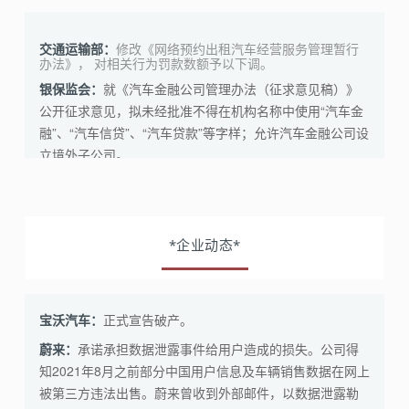
交通运输部：
修改《网络预约出租汽车经营服务管理暂行
办法》， 对相关行为罚款数额予以下调。
银保监会：
就《汽车金融公司管理办法（征求意见稿）》
公开征求意见，拟未经批准不得在机构名称中使用“汽车金
融”、“汽车信贷”、“汽车贷款”等字样；允许汽车金融公司设
立境外子公司。
*企业动态*
宝沃汽车：
正式宣告破产。
蔚来：
承诺承担数据泄露事件给用户造成的损失。公司得
知2021年8月之前部分中国用户信息及车辆销售数据在网上
被第三方违法出售。蔚来曾收到外部邮件，以数据泄露勒