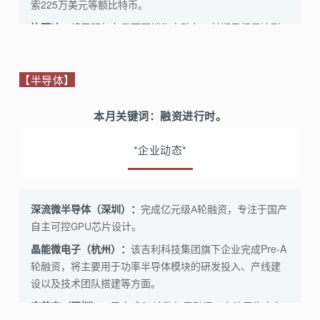
索225万美元等额比特币。
比亚迪：
将于明年在墨西哥销售电动车，长期目标是达到
总市场份额的10%左右。
小鹏汽车：
成立动力电池公司——广州鹏悦动力电池有限
【半导体】
公司，法定代表人为夏珩，注册资本50亿元。
百度：
在武汉大规模拓展全无人自动驾驶商业化运营。百
本月关键词：
融资进行时。
度Apollo计划2023年在全国增加投放200台无人驾驶运营车
辆。
*企业动态*
华为：
与宁德时代将就华为智选车项目展开合作，宁德时
代将提供高品质汽车动力电池。
极氪：
按保密基准向美国证交会递交可能进行IPO的注册声
深流微半导体（深圳）：
完成亿元级A轮融资，专注于国产
明草拟本。可能最早于2023年第二季度在纽约上市。
自主可控GPU芯片设计。
零跑汽车：
零跑汽车销售服务有限公司新增充电桩销售业
该吉利科技集团旗下企业完成Pre-A
晶能微电子（杭州）：
务，该公司由零跑科技股份有限公司全资持股。
轮融资，将主要用于功率半导体模块的研发投入、产线建
设以及技术团队搭建等方面。
江淮汽车：
拟17.04亿元收购安徽蔚来部分资产。
已完成A+轮数亿元融资，专注于生产存
宁德时代：
宏芯宇（深圳）：
据彭博社报道，宁德时代和福特汽车正考虑在