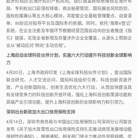
起步阶段防范海外知识产权风险。指引涵盖商标地理标志海外布
局、专利权出口前侵权排查、商业秘密管控、国际展会风险防控、
版权权属确认等五大核心模块，并配套企业基础管理要点、自查清
单、纠纷应对指导平台及国际条约依据。同时，依托“海南
e
登记”
系统，在企业注册及年报环节根据经营范围自动向创业者推送《指
引》链接，实现全省新增及存量涉外企业全覆盖，从源头上帮助企
业从“被动应对”转向“主动合规”。
上海启动全球科技伙伴计划，实施六大行动提升科技创新全球影响
力
4
月
20
日，上海市政府印发《上海全球科技伙伴计划》，提出国际
联合研究、人才交流访问、国际科技组织引育、科技创新资源开
放、产业创新国际化、创新生态优化六大行动， 从而加快建设具
有全球竞争力的科技创新开放环境，强化上海科技创新策源功能和
高端产业引领功能，提升上海科技创新的全球影响力和引领力。
深圳出台新政加大出口信用保险支持
4
月
14
日，深圳市商务局与中国出口信用保险公司深圳分公司联合
发布《关于加大政策性出口信用保险支持扎实推动商贸发展增动能
强韧性的通知》。根据通知，相关部门将全力推动外贸稳规模、优