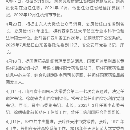
4月27日，根据公开消息，姚高员履新浙江省政府党组成员。姚高
员长期在浙江任职，2021年12月，他出任浙江省经信厅党组书
记，2022年12月任杭州市市长。
4月23日，根据山东人大微信公众号消息，夏凤俭任山东省副省
长。夏凤俭1971年出生，拥有西南政法大学侦查专业本科学位和
法学硕士学位。此前曾在四川省工作28年，长期就职于公安系统。
2025年7月起任山东省委政法委副书记、省公安厅党委书记、厅
长。
4月16日，据国家药品监督管理局网站消息，国家药监局副局长黄
果任该局党组书记。黄果长期任职食药监督部门，历任国家药监局
信息中心主任、综合和规划财务司司长等职，并担任国家药监局新
闻发言人。
4月14日，山西省十四届人大常委会第二十七次会议通过，决定任
命常书铭、徐朝锋为山西省副省长。常书铭曾任山西省水利厅党组
书记、厅长，晋中市委副书记、市长，2023年3月任晋中市委书
记。徐朝锋此前长期在工信部工作，曾任工信部国际合作司司长。
4月11日，经中共中央批准，张玲任天津市委常委。张玲，1971年
4月生，长期在天津高校系统工作，2018年任天津师范大学党委书