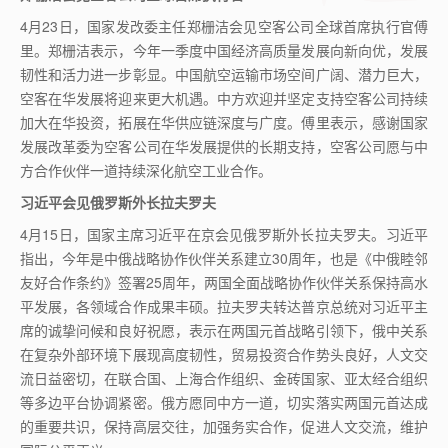
4
月
23
日，国家发改委主任郑栅洁会见空客公司全球首席执行官傅
里。郑栅洁表示，今年一季度中国经济高质量发展向新向优，发展
韧性和活力进一步彰显。中国航空运输市场空间广阔、潜力巨大，
空客在华发展将迎来更大机遇。中方欢迎并坚定支持空客公司持续
加大在华投资，拓展在华供应链深度与广度。傅里表示，感谢国家
发展改革委为空客公司在华发展提供的长期支持，空客公司愿与中
方合作伙伴一道持续深化航空工业合作。
习近平会见俄罗斯外长拉夫罗夫
4
月
15
日，国家主席习近平在京会见俄罗斯外长拉夫罗夫。习近平
指出，今年是中俄战略协作伙伴关系建立
30
周年，也是《中俄睦邻
友好合作条约》签署
25
周年，两国全面战略协作伙伴关系保持高水
平发展，各领域合作成果丰硕。拉夫罗夫转达普京总统对习近平主
席的诚挚问候和良好祝愿，表示在两国元首战略引领下，俄中关系
在复杂外部环境下展现高度韧性，贸易投资合作势头良好，人文交
流日益密切，在联合国、上海合作组织、金砖国家、亚太经合组织
等多边平台协调紧密。俄方愿同中方一道，切实落实两国元首达成
的重要共识，保持高层交往，加强务实合作，促进人文交流，维护