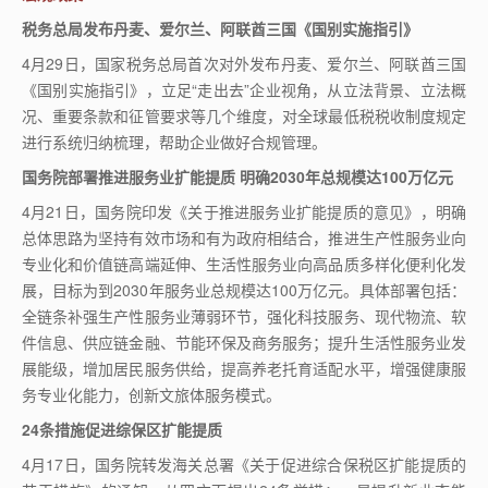
税务总局发布丹麦、爱尔兰、阿联酋三国《国别实施指引》
4
月
29
日，国家税务总局首次对外发布丹麦、爱尔兰、阿联酋三国
《国别实施指引》，立足“走出去”企业视角，从立法背景、立法概
况、重要条款和征管要求等几个维度，对全球最低税税收制度规定
进行系统归纳梳理，帮助企业做好合规管理。
国务院部署推进服务业扩能提质 明确
2030
年总规模达
100
万亿元
4
月
21
日，国务院印发《关于推进服务业扩能提质的意见》，明确
总体思路为坚持有效市场和有为政府相结合，推进生产性服务业向
专业化和价值链高端延伸、生活性服务业向高品质多样化便利化发
展，目标为到
2030
年服务业总规模达
100
万亿元。具体部署包括：
全链条补强生产性服务业薄弱环节，强化科技服务、现代物流、软
件信息、供应链金融、节能环保及商务服务；提升生活性服务业发
展能级，增加居民服务供给，提高养老托育适配水平，增强健康服
务专业化能力，创新文旅体服务模式。
24
条措施促进综保区扩能提质
4
月
17
日，国务院转发海关总署《关于促进综合保税区扩能提质的