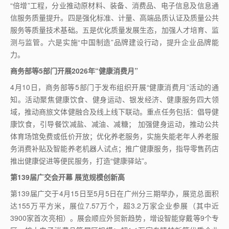
“倍增”工程，分业推动原材料、装备、消费品、电子信息及信息通
信服务质量提升。四是强化标准、计量、高端品质认证及质量公共
服务等质量技术基础。五是优化质量发展生态，加强人才培育、监
测与监管。六是实施“中国制造”品牌建设行动，提升企业品牌能
力。
商务部等
5
部门开展
2026
年“健康消费月”
4
月
10
日，商务部等
5
部门于发布组织开展“健康消费月”活动的通
知。活动聚焦健康饮食、健身运动、银发经济、健康服务四大领
域，推动商旅文体健融合及线上线下联动。重点任务包括：倡导健
康饮食，引导餐饮减盐、减油、减糖； 加强健身运动，推动公共
体育场馆免费或低价开放；优化养老服务，实施失能老年人养老服
务消费补贴及智能养老机器人试点；推广健康服务，指导零售药店
推出健康促进等便民服务，打造“健康驿站”。
第
139
届广交会开幕 展览规模创新高
第
139
届广交于
4
月
15
日至
5
月
5
日在广州分三期举办，展览总面积
达
155
万平方米，展位
7.57
万个，超
3.2
万家企业参展（其中近
3900
家首次亮相）。展会顺应外贸新趋势，增设智能穿戴等
9
个专