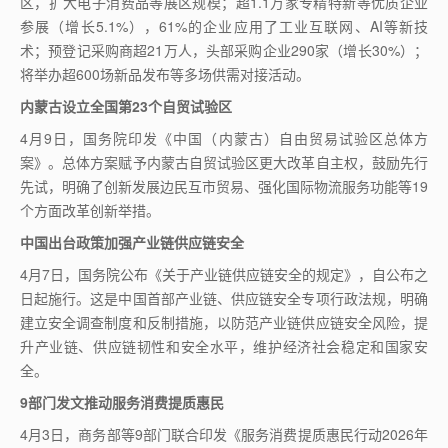
区，扩大电子消费品等展区规模；超
1.1
万家专精特新等优质企业
参展（增长
5.1%
），
61%
的企业应用了工业互联网、
AI
等新技
术；预登记采购商超
21
万人，头部采购企业
290
家（增长
30%
）；
将举办超
600
场新品发布等多场供需对接活动。
内蒙古设立全国第
23
个自贸试验区
4
月
9
日，国务院印发《中国（内蒙古）自由贸易试验区总体方
案》。总体方案赋予内蒙古自贸试验区更大改革自主权，鼓励先行
先试，明确了创新发展边民互市贸易、强化国际物流服务功能等
19
个方面改革创新举措。
中国出台政策加强产业链供应链安全
4
月
7
日，国务院公布《关于产业链供应链安全的规定》，自公布之
日起施行。这是中国首部产业链、供应链安全专项行政法规，明确
建立安全调查制度和反制措施，以防范产业链供应链安全风险，提
升产业链、供应链韧性和安全水平，维护经济社会稳定和国家安
全。
9
部门发文推动服务消费提质惠民
4
月
3
日，商务部等
9
部门联合印发《服务消费提质惠民行动
2026
年