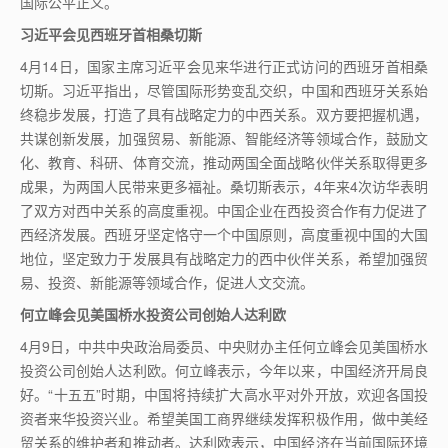
国际公平正义。
习近平会见西班牙首相桑切斯
4
月
14
日，国家主席习近平会见来华进行正式访问的西班牙首相桑
切斯。习近平指出，尽管国际形势变乱交织，中国和西班牙关系始
终稳步发展，打造了具有战略定力的中西关系。双方要把握机遇，
共谋创新发展，加强贸易、新能源、智能经济等领域合作，鼓励文
化、教育、科研、体育交流，推动两国全面战略伙伴关系取得更多
成果，为两国人民带来更多福祉。桑切斯表示，
4
年来
4
次访华表明
了双方对西中关系的高度重视。中国企业在西投资合作有力促进了
西经济发展。西班牙坚定恪守一个中国原则，高度重视中国的大国
地位，坚定致力于发展具有战略定力的西中伙伴关系，希望加强贸
易、投资、新能源等领域合作，促进人文交流。
何立峰会见美国桥水投资公司创始人达利欧
4
月
9
日，中共中央政治局委员、中央财办主任何立峰会见美国桥水
投资公司创始人达利欧。何立峰表示，今年以来，中国经济开局良
好。“十五五”时期，中国将持续扩大高水平对外开放，欢迎各国投
资者来华投资兴业。希望美国工商界继续发挥积极作用，做中美经
贸关系的维护者和推动者。达利欧表示，中国经济在当前国际环境