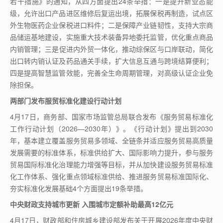
若干措施》的通知，从四方面提出
24
条举措：一是提升新业态能
级，允许出口产品进区维修后复运出境，拓展保税再制造，试点区
外生物医药企业保税进口料件；二是保障产业链韧性，支持大宗商
品储运基地建设，实施重大技术装备异地委托监管，优化重点商品
内销管理；三是促进内外贸一体化，推动综保区与口岸联动，简化
出口转内销认证及药品通关手续，扩大信息互通与跨境结算便利；
四是提高智慧监管效能，完善全生命周期管理，对高级认证企业免
除担保。
两部门发布服贸标准化建设行动计划
4
月
17
日，商务部、国家市场监管总局联合发布《服务贸易标准化
工作行动计划（
2026
—
2030
年）》。《行动计划》提出到
2030
年，基本建立覆盖服务贸易多领域、全链条并适应服务贸易高质量
发展需要的标准体系，标准供给扩大、国际影响力提升，参与服务
贸易国际标准化治理能力增强等目标，并从加快建设服务贸易标准
化工作体系、强化重点领域标准供给、推进服务贸易标准国际化、
夯实标准化发展基础
4
个方面提出
19
条举措。
中央财政支持城市更新 入围城市定额补助最高
12
亿元
4
月
17
日，财政部和住房城乡建设部发布关于开展
2026
年度中央财