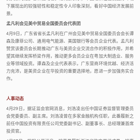
下展现出的较强韧性和稳定性令人印象深刻，看好中国经济发展前
景。
孟凡利会见美中贸易全国委员会代表团
4
月
9
日，广东省省长孟凡利在广州会见美中贸易全国委员会会长谭
森及康菲公司、通用电气能源、美国银行等会员企业代表。孟凡利
赞赏该委员会长期推动广东与美资企业交流合作的积极作用，并希
望其继续发挥桥梁作用，推动更多会员企业在粤加大制造业、服务
业等领域投资。谭森及企业代表表示，广东营商环境优越、经济活
力充沛，是美资企业在华投资的重要选择地，愿进一步加强务实合
作。
人事动态
4月29日，据证监会官网消息，刘浩凌出任中国证券监督管理委员
会党委委员、副主席。刘浩凌曾在多家金融机构任职，此番履新之
前任中国投资有限责任公司党委副书记、副董事长、总经理兼首席
投资官。