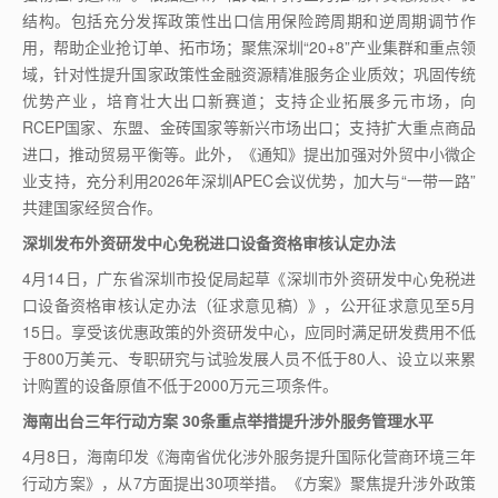
结构。包括充分发挥政策性出口信用保险跨周期和逆周期调节作
用，帮助企业抢订单、拓市场；聚焦深圳“
20+8
”产业集群和重点领
域，针对性提升国家政策性金融资源精准服务企业质效；巩固传统
优势产业，培育壮大出口新赛道；支持企业拓展多元市场，向
RCEP
国家、东盟、金砖国家等新兴市场出口；支持扩大重点商品
进口，推动贸易平衡等。此外，《通知》提出加强对外贸中小微企
业支持，充分利用
2026
年深圳
APEC
会议优势，加大与“一带一路”
共建国家经贸合作。
深圳发布外资研发中心免税进口设备资格审核认定办法
4
月
14
日，广东省深圳市投促局起草《深圳市外资研发中心免税进
口设备资格审核认定办法（征求意见稿）》，公开征求意见至
5
月
15
日。享受该优惠政策的外资研发中心，应同时满足研发费用不低
于
800
万美元、专职研究与试验发展人员不低于
80
人、设立以来累
计购置的设备原值不低于
2000
万元三项条件。
海南出台三年行动方案
30
条重点举措提升涉外服务管理水平
4
月
8
日，海南印发《海南省优化涉外服务提升国际化营商环境三年
行动方案》，从
7
方面提出
30
项举措。《方案》聚焦提升涉外政策