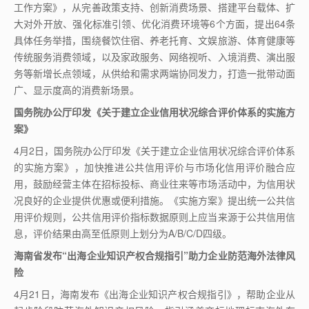
工作方案》，从完善政策支持、创新消费场景、搭建平台载体、扩
大对外开放、强化标准引领、优化消费环境等
6
个方面，提出
64
条
具体任务举措，围绕餐饮住宿、养老托育、文娱旅游、体育健康等
传统服务消费领域，以及家政服务、网络视听、入境消费、演出服
务等新增长点领域，从供给和需求两端协同发力，打造一批带动面
广、显示度高的消费新场景。
国务院办公厅印发《关于建立企业信用状况综合评价体系的实施方
案》
4
月
2
日，国务院办公厅印发《关于建立企业信用状况综合评价体系
的实施方案》，加快推进公共信用评价与市场化信用评价融合应
用，鼓励经营主体在招标投标、商业往来等市场活动中，为信用状
况良好的企业提供优惠或便利措施。《实施方案》提出统一公共信
用评价规则，公共信用评价指标数据原则上应当来源于公共信用信
息，评价结果由高至低原则上划分为
A/B/C/D
四级。
海南省发布“出海企业知识产权合规指引”助力企业防范海外法律风
险
4
月
21
日，海南发布《出海企业知识产权合规指引》，帮助企业从