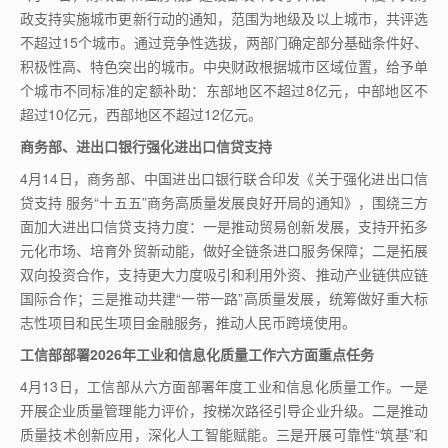
政支持实施城市更新行动的通知，范围为地级及以上城市，共评选
不超过
15
个城市。通过竞争性选拔，两部门确定部分基础条件好、
积极性高、特色突出的城市。中央财政根据城市区域位置，给予单
个城市不同标准的定额补助：东部地区不超过
8
亿元，中部地区不
超过
10
亿元，西部地区不超过
12
亿元。
商务部、进出口银行强化进出口信贷支持
4
月
14
日，商务部、中国进出口银行联合印发《关于强化进出口信
贷支持 服务“十五五”商务高质量发展良好开局的通知》，围绕三方
面加大进出口信贷支持力度：一是推动贸易创新发展，支持开拓多
元化市场、培育外贸新动能，做好全链条进口服务保障；二是拓展
双向投资合作，支持更大力度吸引和利用外资、推动产业链供应链
国际合作；三是推动共建“一带一路”高质量发展，统筹做好重大标
志性项目和民生项目金融服务，推动人民币跨境使用。
工信部部署
2026
年工业和信息化质量工作六方面重点任务
4
月
13
日，工信部从六方面部署年度工业和信息化质量工作。一是
开展企业质量管理能力评价，按梯次路径引导企业升级。二是推动
质量技术创新应用，深化人工智能赋能。三是开展可靠性“筑基”和